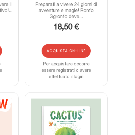
ere il
Preparati a vivere 24 giorni di
vo!...
avventure e magie! Ronfo
Sgronfo deve...
18,50 €
ACQUISTA ON-LINE
e
Per acquistare occorre
re
essere registrati o avere
effettuato il login