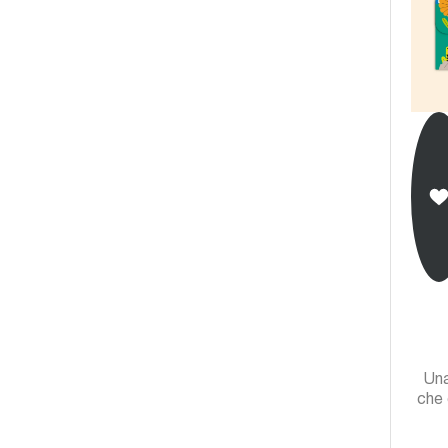
Una
che 