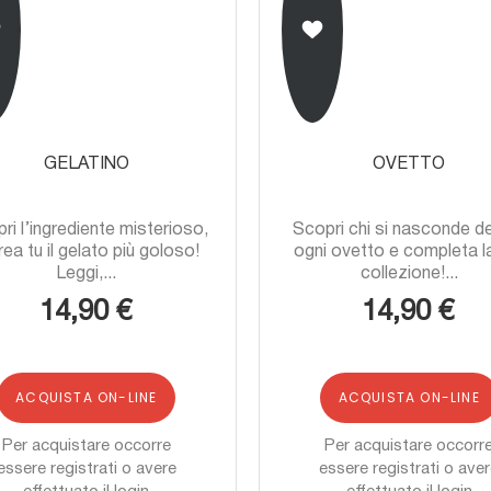
GELATINO
OVETTO
ri l’ingrediente misterioso,
Scopri chi si nasconde d
rea tu il gelato più goloso!
ogni ovetto e completa l
Leggi,...
collezione!...
14,90 €
14,90 €
ACQUISTA ON-LINE
ACQUISTA ON-LINE
Per acquistare occorre
Per acquistare occorr
essere registrati o avere
essere registrati o ave