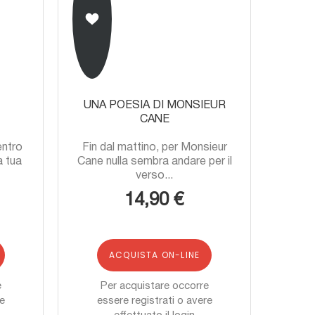
UNA POESIA DI MONSIEUR
CANE
entro
Fin dal mattino, per Monsieur
a tua
Cane nulla sembra andare per il
verso...
14,90 €
ACQUISTA ON-LINE
e
Per acquistare occorre
re
essere registrati o avere