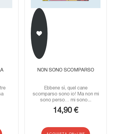
LA
NON SONO SCOMPARSO
tre
Ebbene sì, quel cane
sa
scomparso sono io! Ma non mi
sono perso… mi sono...
14,90 €
ACQUISTA ON-LINE