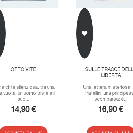
OTTO VITE
SULLE TRACCE DEL
LIBERTÀ
na città silenziosa, tra una
Una lettera misteriosa, 
 vuota, un uomo triste e il
fratellini, una principes
suo...
scomparsa: è...
14,90 €
16,90 €
ACQUISTA ON-LINE
ACQUISTA ON-LINE