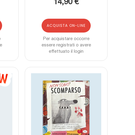
14,90 €
ACQUISTA ON-LINE
e
Per acquistare occorre
re
essere registrati o avere
effettuato il login