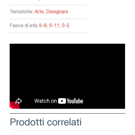
Tematiche:
Arte
,
Disegnare
Fasce di età:
6-8
,
9-11
,
3-5
Prodotti correlati