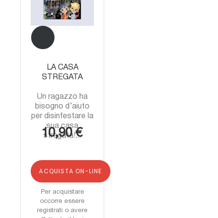
LA CASA
STREGATA
Un ragazzo ha
bisogno d’aiuto
per disinfestare la
sua casa
10,90 €
stregata!...
ACQUISTA ON-LINE
Per acquistare
occorre essere
registrati o avere