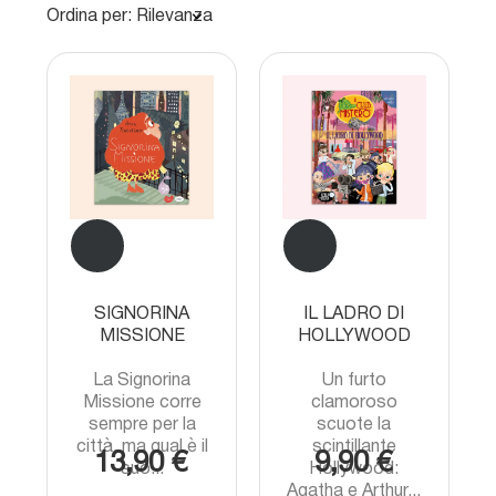
Ordina per: Rilevanza
SIGNORINA
IL LADRO DI
MISSIONE
HOLLYWOOD
La Signorina
Un furto
Missione corre
clamoroso
sempre per la
scuote la
città, ma qual è il
scintillante
13,90 €
9,90 €
suo...
Hollywood:
Agatha e Arthur...