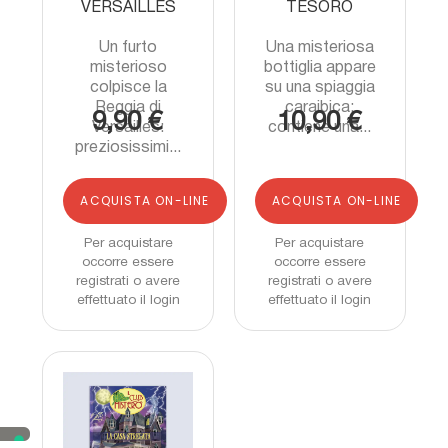
VERSAILLES
TESORO
Un furto
Una misteriosa
misterioso
bottiglia appare
colpisce la
su una spiaggia
Reggia di
caraibica:
9,90 €
10,90 €
Versailles:
contiene una...
preziosissimi...
ACQUISTA ON-LINE
ACQUISTA ON-LINE
Per acquistare
Per acquistare
occorre essere
occorre essere
registrati o avere
registrati o avere
effettuato il login
effettuato il login