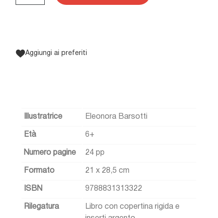
Aggiungi ai preferiti
Illustratrice
Eleonora Barsotti
Età
6+
Numero pagine
24 pp
Formato
21 x 28,5 cm
ISBN
9788831313322
Rilegatura
Libro con copertina rigida e