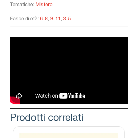
Tematiche:
Mistero
Fasce di età:
6-8
,
9-11
,
3-5
Prodotti correlati