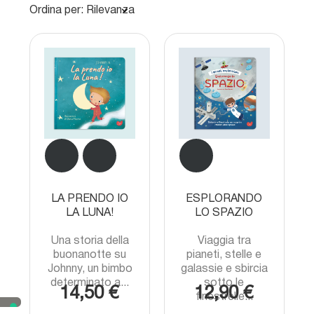
Ordina per: Rilevanza
LA PRENDO IO
ESPLORANDO
LA LUNA!
LO SPAZIO
Una storia della
Viaggia tra
buonanotte su
pianeti, stelle e
Johnny, un bimbo
galassie e sbircia
determinato a...
sotto le
14,50 €
12,90 €
finestrelle...