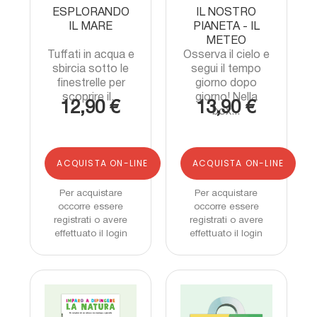
ESPLORANDO
IL NOSTRO
IL MARE
PIANETA - IL
METEO
Tuffati in acqua e
Osserva il cielo e
sbircia sotto le
segui il tempo
finestrelle per
giorno dopo
scoprire il...
giorno! Nella
12,90 €
13,90 €
box...
ACQUISTA ON-LINE
ACQUISTA ON-LINE
Per acquistare
Per acquistare
occorre essere
occorre essere
registrati o avere
registrati o avere
effettuato il login
effettuato il login