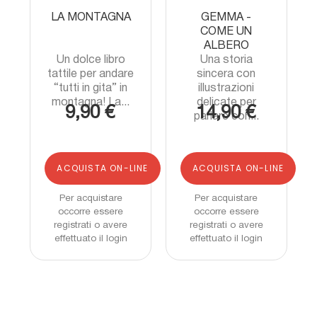
LA MONTAGNA
GEMMA -
COME UN
ALBERO
Un dolce libro
Una storia
tattile per andare
sincera con
“tutti in gita” in
illustrazioni
montagna! La...
delicate per
9,90 €
14,90 €
parlare con...
ACQUISTA ON-LINE
ACQUISTA ON-LINE
Per acquistare
Per acquistare
occorre essere
occorre essere
registrati o avere
registrati o avere
effettuato il login
effettuato il login