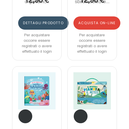
12,90 €
12,90 €
organismi,...
sbircia sotto le...
DETTAGLI PRODOTTO
ACQUISTA ON-LINE
Per acquistare
Per acquistare
occorre essere
occorre essere
registrati o avere
registrati o avere
effettuato il login
effettuato il login