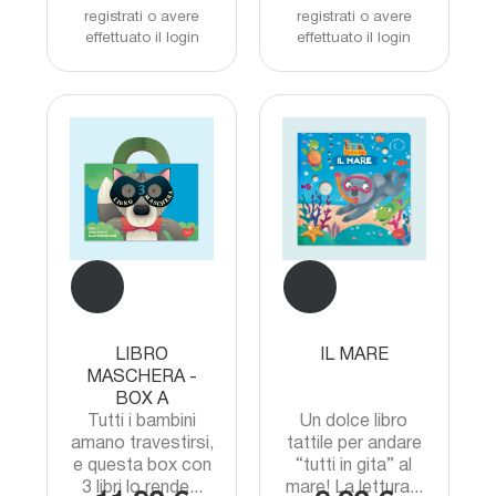
registrati o avere
registrati o avere
effettuato il login
effettuato il login
LIBRO
IL MARE
MASCHERA -
BOX A
Tutti i bambini
Un dolce libro
amano travestirsi,
tattile per andare
e questa box con
“tutti in gita” al
3 libri lo rende...
mare! La lettura...