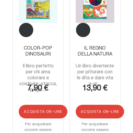
COLOR-POP
IL REGNO
DINOSAURI
DELLA NATURA
Il libro perfetto
Un libro divertente
per chi ama
per pitturare con
colorare e
le dita e dare vita
costruire: stacca,
a un...
7,90 €
13,90 €
piega,...
ACQUISTA ON-LINE
ACQUISTA ON-LINE
Per acquistare
Per acquistare
occorre essere
occorre essere