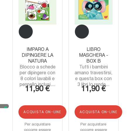
IMPARO A
LIBRO
DIPINGERE LA
MASCHERA -
NATURA
BOX B
Blocco a schede
Tutti i bambini
per dipingere con
amano travestirsi,
8 colori lavabili e
e questa box con
pennello inclusi....
3 libri lo rende...
11,90 €
11,90 €
ACQUISTA ON-LINE
ACQUISTA ON-LINE
Per acquistare
Per acquistare
occorre essere
occorre essere