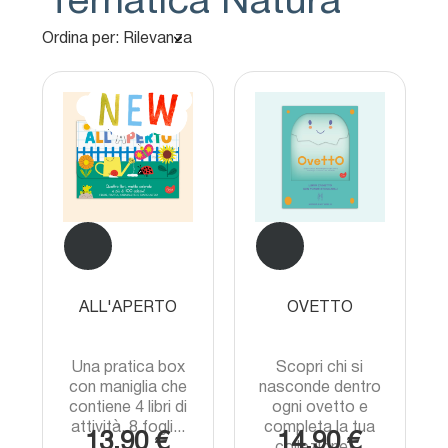
Tematica Natura
Ordina per: Rilevanza
ALL'APERTO
OVETTO
Una pratica box
Scopri chi si
con maniglia che
nasconde dentro
contiene 4 libri di
ogni ovetto e
attività, 8 fogli...
completa la tua
13,90 €
14,90 €
collezione!...