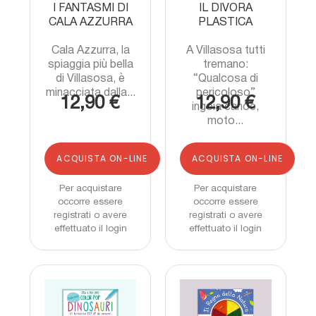
I FANTASMI DI
IL DIVORA
CALA AZZURRA
PLASTICA
Cala Azzurra, la
A Villasosa tutti
spiaggia più bella
tremano:
di Villasosa, è
“Qualcosa di
minacciata dalla...
pericoloso”
12,90 €
12,90 €
ingoia canoe,
moto...
ACQUISTA ON-LINE
ACQUISTA ON-LINE
Per acquistare
Per acquistare
occorre essere
occorre essere
registrati o avere
registrati o avere
effettuato il login
effettuato il login