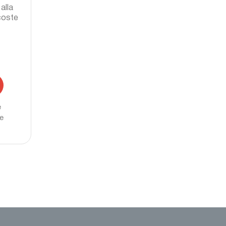
alla
coste
e
re