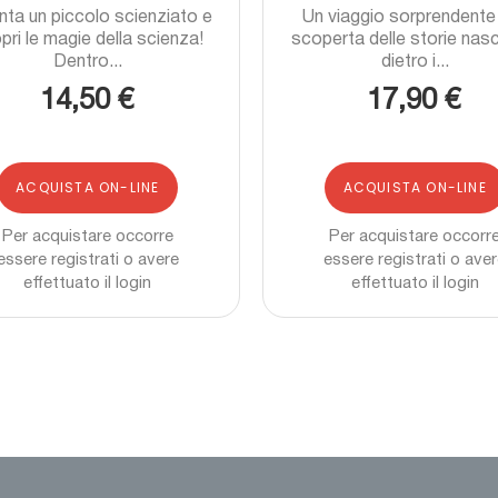
nta un piccolo scienziato e
Un viaggio sorprendente 
pri le magie della scienza!
scoperta delle storie nas
Dentro...
dietro i...
14,50 €
17,90 €
ACQUISTA ON-LINE
ACQUISTA ON-LINE
Per acquistare occorre
Per acquistare occorr
essere registrati o avere
essere registrati o ave
effettuato il login
effettuato il login