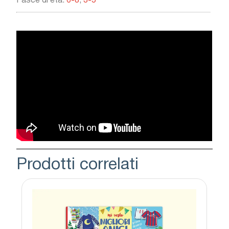
Fasce di età:
6-8
,
3-5
Prodotti correlati