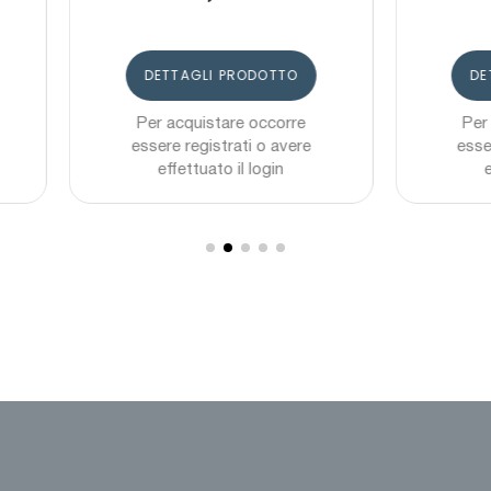
DETTAGLI PRODOTTO
DETTAGLI PRODOTTO
Per acquistare occorre
Per acquistare occorr
essere registrati o avere
essere registrati o ave
effettuato il login
effettuato il login