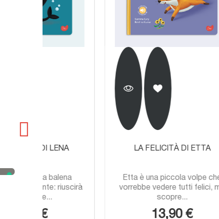
NA
LA FELICITÀ DI ETTA
ena
Etta è una piccola volpe che
Ni
iuscirà
vorrebbe vedere tutti felici, ma
timor
scopre...
13,90 €