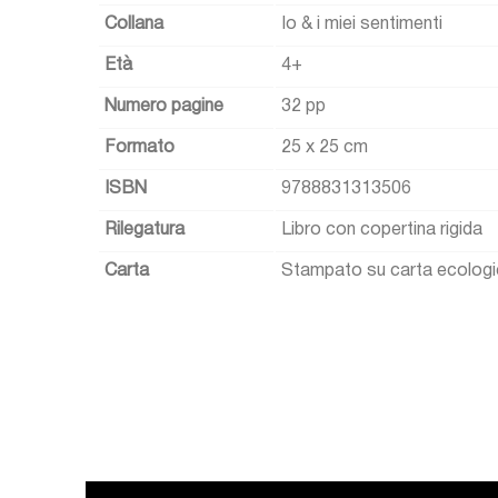
Collana
Io & i miei sentimenti
Età
4+
Numero pagine
32 pp
Formato
25 x 25 cm
ISBN
9788831313506
Rilegatura
Libro con copertina rigida
Carta
Stampato su carta ecolog