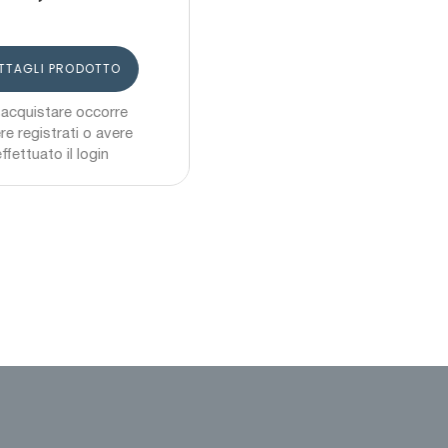
DETTAGLI PRODOTTO
e
Per acquistare occorre
re
essere registrati o avere
effettuato il login