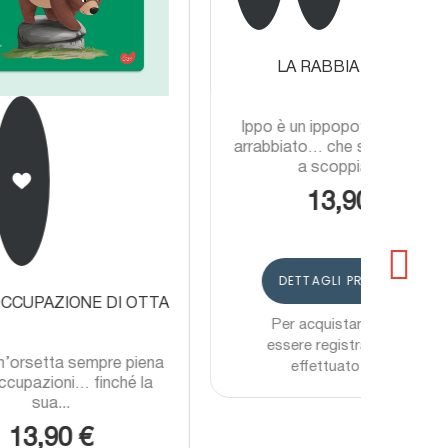
 OTTA
LA RABBIA DI IPPO
piena
Ippo è un ippopotamo sempre
é la
arrabbiato… che sembra pronto
a scoppiare!...
13,90 €