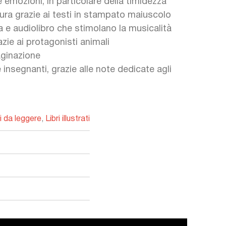
e emozioni, in particolare della timidezza
ttura grazie ai testi in stampato maiuscolo
ma e audiolibro che stimolano la musicalità
zie ai protagonisti animali
aginazione
e insegnanti, grazie alle note dedicate agli
ri da leggere
,
Libri illustrati