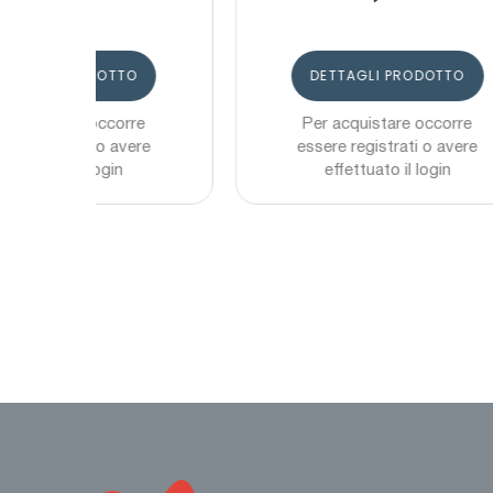
DETTAGLI PRODOTTO
e
Per acquistare occorre
re
essere registrati o avere
effettuato il login