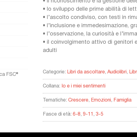
•
il riconoscimento e la gestione dell
•
lo sviluppo delle prime abilità di le
•
l’ascolto condiviso, con testi in ri
•
l’inclusione e immedesimazione, gra
•
l’osservazione, la curiosità e l’imm
•
il coinvolgimento attivo di genitori 
adulti
Categorie:
Libri da ascoltare
,
Audiolibri
,
Lib
ica FSC®
Collana:
Io e i miei sentimenti
Tematiche:
Crescere
,
Emozioni
,
Famiglia
Fasce di età:
6-8
,
9-11
,
3-5