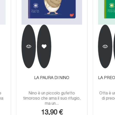
LA PAURA DI NINO
LA PREOCCUPAZIONE DI
no è un piccolo gufetto
Otta è un’orsetta sempre 
oso che ama il suo rifugio,
di preoccupazioni… finch
ma un...
sua...
13,90 €
13,90 €